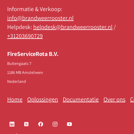
Informatie & Verkoop:
info@brandweerrooster.nl
Helpdesk:
helpdesk@brandweerrooster.nl
/
+31203690729
FireServiceRota B.V.
Buitengaats 7
1186 MB Amstelveen
Nederland
Home
Oplossingen
Documentatie
Over ons
C